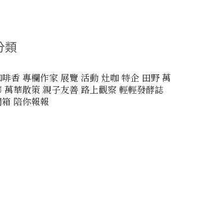
分類
咖啡香
專欄作家
展覽
活動
灶咖
特企
田野
萬
華
萬華散策
親子友善
路上觀察
輕輕發酵誌
開箱
陪你報報