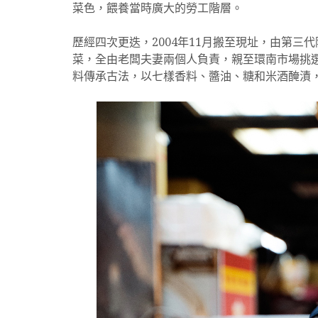
菜色，餵養當時廣大的勞工階層。
歷經四次更迭，2004年11月搬至現址，由第三
菜，全由老闆夫妻兩個人負責，親至環南市場挑
料傳承古法，以七樣香料、醬油、糖和米酒醃漬