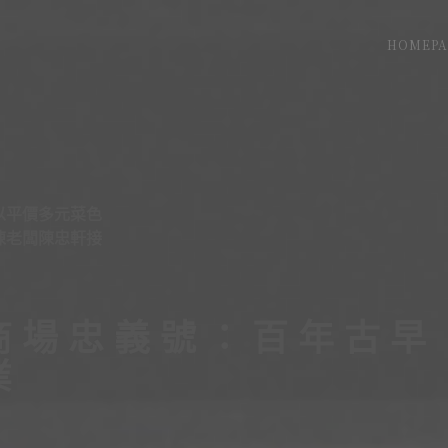
HOMEPA
以平價多元菜色
陳老闆陳忠軒接
商場忠義號：百年古早
業