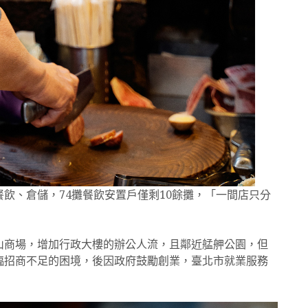
飲、倉儲，74攤餐飲安置戶僅剩10餘攤，「一間店只分
」
山商場，增加行政大樓的辦公人流，且鄰近艋舺公園，但
臨招商不足的困境，後因政府鼓勵創業，臺北市就業服務