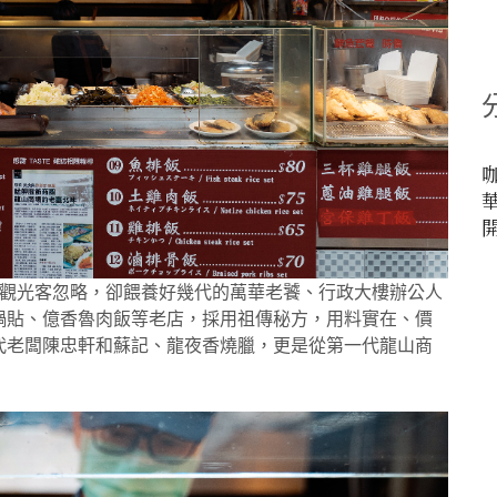
被觀光客忽略，卻餵養好幾代的萬華老饕、行政大樓辦公人
鍋貼、億香魯肉飯等老店，採用祖傳秘方，用料實在、價
代老闆陳忠軒和蘇記、龍夜香燒臘，更是從第一代龍山商