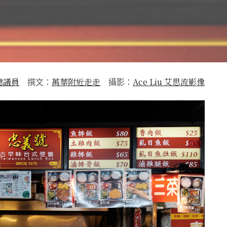
憶議員
萬華附近走走
Ace Liu 艾思流影像
撰文：
攝影：