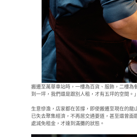
搬遷至萬華車站時，一樓為百貨、服飾，二樓為餐
到一坪，我們還是跟別人租，才有五坪的空間。
生意慘澹，店家都在苦撐，即使搬遷至現在的龍
已失去聚集經濟，不再居交通要道，甚至還曾面
處減免租金，才達到滿攤的狀態。