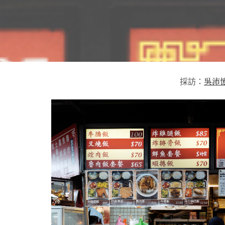
吳沛
採訪：