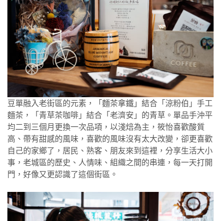
豆單融入老街區的元素，「麵茶拿鐵」結合「涼粉伯」手工
麵茶，「青草茶咖啡」結合「老濟安」的青草。單品手沖平
均二到三個月更換一次品項，以淺焙為主，筱怡喜歡酸質
高、帶有甜感的風味，喜歡的風味沒有太大改變，卻更喜歡
自己的家鄉了，居民、熟客、朋友來到這裡，分享生活大小
事，老城區的歷史、人情味、組織之間的串連，每一天打開
門，好像又更認識了這個街區。