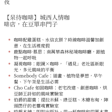
夜
【呆待咖啡】城西人情咖
啡店，在豆單串門子
咖啡
配雞蛋糕、水信玄餅？時線咖啡溫馨加創
意，在生活裡度假
鹿點咖啡·慕思：南萬華森林秘境咖啡廳，跟植
物一起呼吸
凝視咖啡：眼鏡×咖啡，「遇見」老社區新眼
光，多元風味的平衡
Somebody Cafe：插畫、植物是夢想，早午
餐、下午茶是生活必需
Cho Cafe 如固咖啡：老宅改建、創意咖啡，烘
豆師王詩如的風味實驗室
伯爵的甜羹：提拉米蘇、綠豆糕、木糠布甸，陣
頭囝仔的老靈魂實驗室
時報本鋪：叩叩出版社，用一杯咖啡和四萬本書