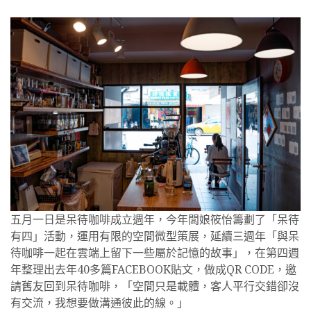
五月一日是呆待咖啡成立週年，今年闆娘筱怡籌劃了「呆待
有四」活動，運用有限的空間微型策展，延續三週年「與呆
待咖啡一起在雲端上留下一些屬於記憶的故事」，在第四週
年整理出去年40多篇FACEBOOK貼文，做成QR CODE，邀
請舊友回到呆待咖啡，「空間只是載體，客人平行交錯卻沒
有交流，我想要做溝通彼此的線。」