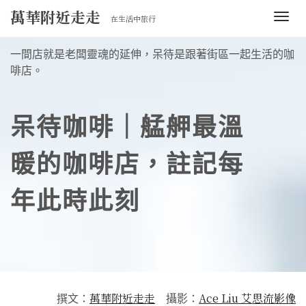
Skip
萬華附近走走
T
在生活中旅行
to
o
content
g
一間店就是老闆靈魂的延伸，呆待是跟著街區一起生活的咖
g
啡店。
l
e
n
呆待咖啡｜艋舺最溫
a
v
暖的咖啡店，註記每
i
g
年此時此刻
a
t
i
o
n
萬華附近走走
Ace Liu 艾思流影像
撰文：
攝影：