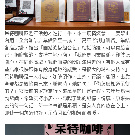
呆待咖啡四週年活動才進行一半，本土疫情爆發，一度禁止
內用，全台咖啡店業績降至一成，「萬華老城咖啡香」集結
各店濾掛，推出「團結濾掛組合包」相挺防疫，可以買給自
己、捐贈警消、支持在地小店，「我們是同業關係，卻彼此
關心，在同個區域，我們面臨的問題滿相近的，有個人或有
些店家很快跟你有設身處地的感受，是很大的精神支持。」
呆待咖啡是一人小店，咖啡製作、上架、行銷、客服、出貨
全部都是筱怡自己來，聯繫時，她問句：「你怎麼知道呆待
的？」疫情前的家族旅行、來萬華的固定行程、去年集點活
動認識、希望支持小店⋯⋯勾起了她的記憶、情感，原來過
去的每一句話、每一件事都是累積，是有人真的放在心上，
即使一個角落也好，呆待因每個相遇而溫暖。