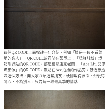
每個QR CODE上面標註一句介紹，例如「這是一位不看菜
單的客人」，QR CODE故意貼在菜單上；「艋舺城博」燈
箱附近貼的QR CODE，都是相關店家老闆；「Ace Liu 艾思
流影像」的QR CODE，就貼在Ace拍攝的作品旁。筱怡想透
過這個方法，向大家介紹這些朋友，梗卻埋得很深，她玩得
開心，不為別人，只為每一段最真摯的情感。