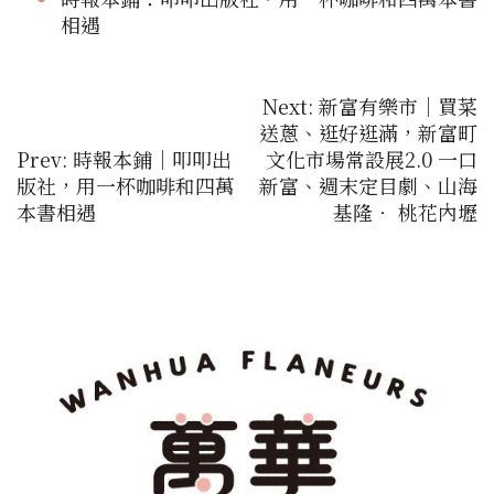
相遇
文
Next: 新富有樂市｜買菜
送蔥、逛好逛滿，新富町
章
Prev: 時報本鋪｜叩叩出
文化市場常設展2.0 一口
導
版社，用一杯咖啡和四萬
新富、週末定目劇、山海
覽
本書相遇
基隆‧ 桃花內壢