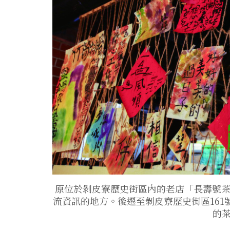
原位於剝皮寮歷史街區內的老店「長壽號茶
流資訊的地方。後遷至剝皮寮歷史街區16
的