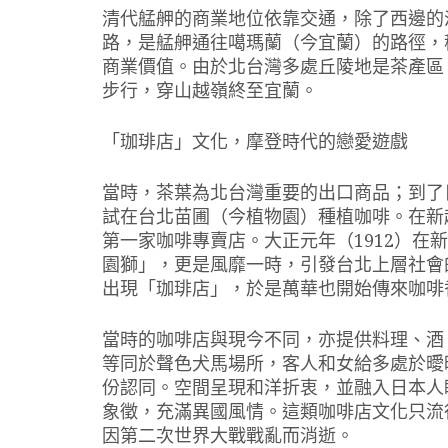
清代艋舺的商業地位依靠交通，除了西邊的
路，是艋舺通往噶瑪蘭（今宜蘭）的路徑，
商業價值。由於北台灣多處丘陵地是茶產區
步行，穿山越嶺終至宜蘭。
「珈琲店」文化，摩登時代的戀愛遊戲
當時，茶葉為北台灣重要的出口商品；到了
試在台北苗圃（今植物園）種植咖啡。在新
第一家咖啡專賣店。大正元年（1912）在
園獅」，更是風靡一時，引發台北上層社會
出現「珈琲店」，於是萬華也開始傳來咖啡
當時的咖啡店與現今不同，亦提供料理、酒
等同於聲色犬馬場所，客人和女給多處於曖
份認同。空間呈現和洋折衷，並融入日本人
象徵，充滿異國風情。這類咖啡店文化只流
因第二次世界大戰戰亂而消逝。