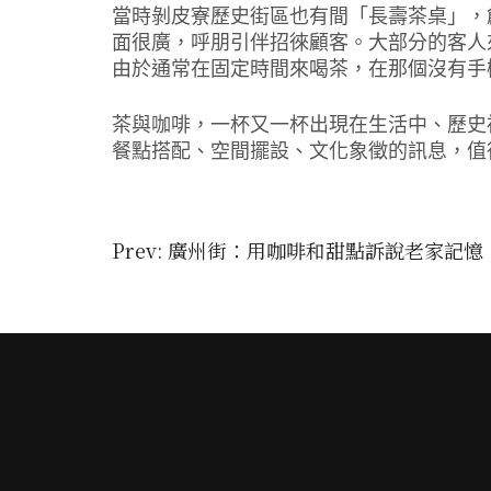
當時剝皮寮歷史街區也有間「長壽茶桌」，創
面很廣，呼朋引伴招徠顧客。大部分的客人
由於通常在固定時間來喝茶，在那個沒有手
茶與咖啡，一杯又一杯出現在生活中、歷史
餐點搭配、空間擺設、文化象徵的訊息，值
文
Prev: 廣州街：用咖啡和甜點訴說老家記憶
章
導
覽