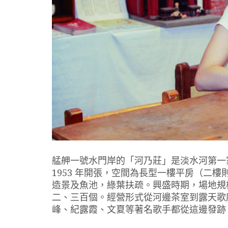
艋舺一號水門岸的「河乃莊」是淡水河第一
1953 年開張，空間為長型一樓平房（二
造景及魚池，綠葉扶疏。興盛時期，場地規
二、三百個。經營形式從河邊茶室到露天歌
峰、紀露霞、文夏等著名歌手都從這邊發跡