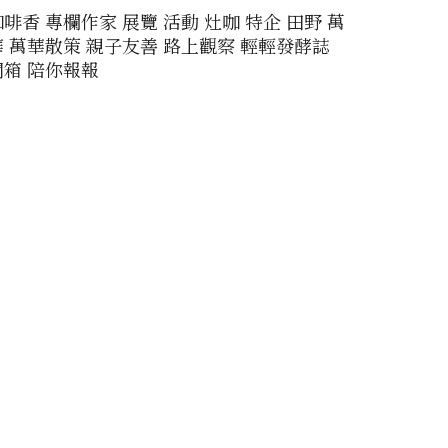
咖啡香
專欄作家
展覽
活動
灶咖
特企
田野
萬
華
萬華散策
親子友善
路上觀察
輕輕發酵誌
開箱
陪你報報