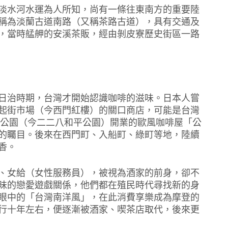
淡水河水運為人所知，尚有一條往東南方的重要陸
稱為淡蘭古道南路（又稱茶路古道），具有交通及
，當時艋舺的安溪茶販，經由剝皮寮歷史街區一路
日治時期，台灣才開始認識咖啡的滋味。日本人嘗
起街市場（今西門紅樓）的關口商店，可能是台灣
新公園（今二二八和平公園）開業的歐風咖啡屋「公
的矚目。後來在西門町、入船町、綠町等地，陸續
香。
、女給（女性服務員），被視為酒家的前身，卻不
昧的戀愛遊戲關係，他們都在殖民時代尋找新的身
眼中的「台灣南洋風」，在此消費享樂成為摩登的
行十年左右，便逐漸被酒家、喫茶店取代，後來更