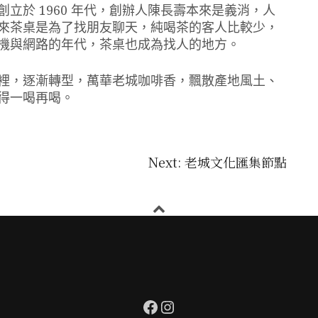
立於 1960 年代，創辦人陳長壽本來是義消，人
來茶桌是為了找朋友聊天，純喝茶的客人比較少，
機與網路的年代，茶桌也成為找人的地方。
裡，逐漸轉型，萬華老城咖啡香，飄散產地風土、
得一喝再喝。
Next: 老城文化匯集節點
Facebook
Instagram