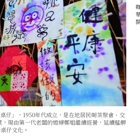
桌仔」，1950年代成立，是在地居民喝茶聚會、交
1號，現由第一代老闆的媳婦鄭姐繼續經營，延續艋舺
茶桌仔文化。