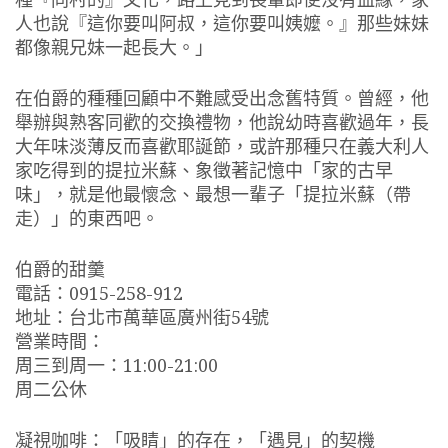
人也說『這你要叫阿叔，這你要叫姨嬤。』那些妹妹
都像親兄妹一起長大。」
在伯爵的種種回顧中不難感受出念舊特質。曾經，他
舉辦與熟客同歡的交換禮物，他說幼時喜歡過年，長
大年味淡薄反而喜歡耶誕節，或許那種只在義大利人
家吃得到的提拉米蘇、象徵著記憶中「家的古早
味」，就是他最懷念、最想一輩子「提拉米蘇（帶
走）」的東西吧。
伯爵的甜羹
電話：0915-258-912
地址：台北市萬華區廣州街54號
營業時間：
周三到周一：11:00-21:00
周二公休
凝視咖啡：「吸睛」的存在，「遇見」的契機