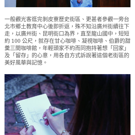
一般觀光客逛完剝皮寮歷史街區、更甚者參觀一旁台
北市鄉土教育中心後即折返，殊不知沿廣州街續往下
走，以廣州街、昆明街口為界，直至龍山國中，短短
約 100 公尺，就存在甘心咖啡、凝視咖啡、伯爵的甜
羹三間咖啡館，年輕頭家不約而同抱持著想「回家」
及「留存」的心意，用各自方式訴說著這個老街區的
美好風華與記憶。