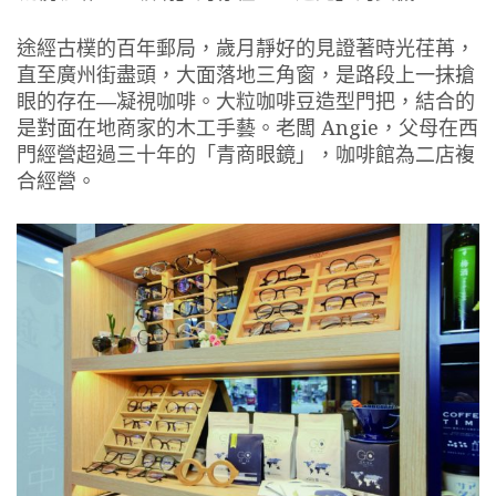
途經古樸的百年郵局，歲月靜好的見證著時光荏苒，
直至廣州街盡頭，大面落地三角窗，是路段上一抹搶
眼的存在―凝視咖啡。大粒咖啡豆造型門把，結合的
是對面在地商家的木工手藝。老闆 Angie，父母在西
門經營超過三十年的「青商眼鏡」，咖啡館為二店複
合經營。