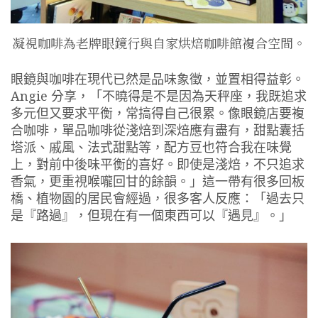
凝視咖啡為老牌眼鏡行與自家烘焙咖啡館複合空間。
眼鏡與咖啡在現代已然是品味象徵，並置相得益彰。
Angie 分享，「不曉得是不是因為天秤座，我既追求
多元但又要求平衡，常搞得自己很累。像眼鏡店要複
合咖啡，單品咖啡從淺焙到深焙應有盡有，甜點囊括
塔派、戚風、法式甜點等，配方豆也符合我在味覺
上，對前中後味平衡的喜好。即使是淺焙，不只追求
香氣，更重視喉嚨回甘的餘韻。」這一帶有很多回板
橋、植物園的居民會經過，很多客人反應：「過去只
是『路過』，但現在有一個東西可以『遇見』。」