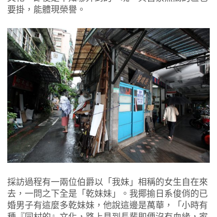
要掛，能體現榮譽。
採訪過程有一兩位伯爵以「我妹」相稱的女生自在來
去，一問之下全是「乾妹妹」。我揶揄日系俊俏的已
婚男子有這麼多乾妹妹，他說這邊是萬華，「小時有
種『同村的』文化，路上見到長輩即便沒有血緣，家