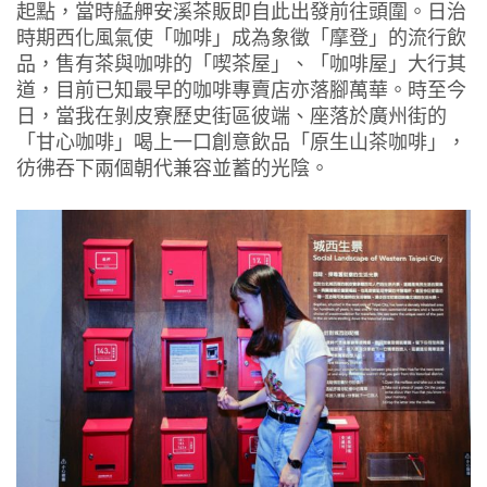
起點，當時艋舺安溪茶販即自此出發前往頭圍。日治
時期西化風氣使「咖啡」成為象徵「摩登」的流行飲
品，售有茶與咖啡的「喫茶屋」、「咖啡屋」大行其
道，目前已知最早的咖啡專賣店亦落腳萬華。時至今
日，當我在剝皮寮歷史街區彼端、座落於廣州街的
「甘心咖啡」喝上一口創意飲品「原生山茶咖啡」，
彷彿吞下兩個朝代兼容並蓄的光陰。