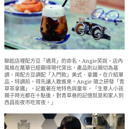
聊起店裡配方豆「遇見」的命名，Angie笑說，店內
風格在萬華已經顯得現代突出，產品則以親切為基
調，用配方豆調配「入門款」美式、拿鐵，在介紹單
品、特調前，得先讓人敢進來。Angie 隨之研發「青
草茶拿鐵」，記載著在地特色與童年，「生意人小孩
親子時光都在十點後，對青草巷的記憶就是和家人到
西昌街夜市吃宵夜。」