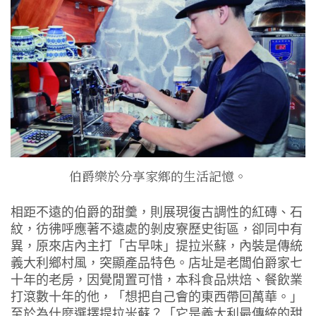
伯爵樂於分享家鄉的生活記憶。
相距不遠的伯爵的甜羹，則展現復古調性的紅磚、石
紋，彷彿呼應著不遠處的剝皮寮歷史街區，卻同中有
異，原來店內主打「古早味」提拉米蘇，內裝是傳統
義大利鄉村風，突顯產品特色。店址是老闆伯爵家七
十年的老房，因覺閒置可惜，本科食品烘焙、餐飲業
打滾數十年的他，「想把自己會的東西帶回萬華。」
至於為什麼選擇提拉米蘇？「它是義大利最傳統的甜