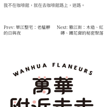
我不在咖啡館，就在去咖啡館路上，迷路。
文
Prev: 華江整宅：老艋舺
Next: 雅江街：木造、紅
的日與夜
磚、鐵花窗的秘密聚落
章
導
覽