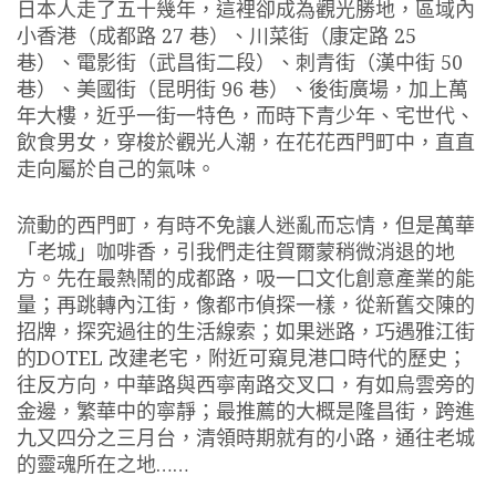
日本人走了五十幾年，這裡卻成為觀光勝地，區域內
小香港（成都路 27 巷）、川菜街（康定路 25
巷）、電影街（武昌街二段）、刺青街（漢中街 50
巷）、美國街（昆明街 96 巷）、後街廣場，加上萬
年大樓，近乎一街一特色，而時下青少年、宅世代、
飲食男女，穿梭於觀光人潮，在花花西門町中，直直
走向屬於自己的氣味。
流動的西門町，有時不免讓人迷亂而忘情，但是萬華
「老城」咖啡香，引我們走往賀爾蒙稍微消退的地
方。先在最熱鬧的成都路，吸一口文化創意產業的能
量；再跳轉內江街，像都市偵探一樣，從新舊交陳的
招牌，探究過往的生活線索；如果迷路，巧遇雅江街
的DOTEL 改建老宅，附近可窺見港口時代的歷史；
往反方向，中華路與西寧南路交叉口，有如烏雲旁的
金邊，繁華中的寧靜；最推薦的大概是隆昌街，跨進
九又四分之三月台，清領時期就有的小路，通往老城
的靈魂所在之地……