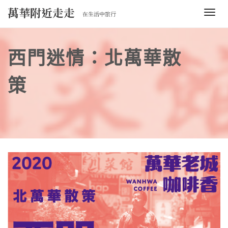
Skip
萬華附近走走
T
在生活中旅行
to
o
content
g
g
西門迷情：北萬華散
l
e
策
n
a
v
i
g
a
t
i
o
n